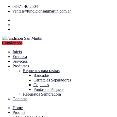
03471 46-2504
ventas@fundicionsanmartin.com.ar
Contáctenos
Inicio
Empresa
Servicios
Productos
Repuestos para rastras
Bancadas
Carreteles Separadores
Cojinetes
Puntas de Paquete
Repuestos Sembradora
Contacto
Home
Product