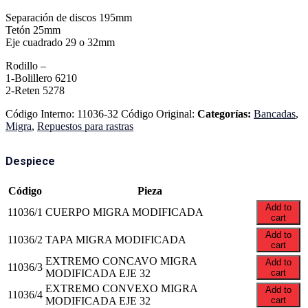
Separación de discos 195mm
Tetón 25mm
Eje cuadrado 29 o 32mm
Rodillo –
1-Bolillero 6210
2-Reten 5278
Código Interno:
11036-32
Código Original:
Categorías:
Bancadas
,
Migra
,
Repuestos para rastras
Despiece
Código
Pieza
Add to
11036/1
CUERPO MIGRA MODIFICADA
cart
Add to
11036/2
TAPA MIGRA MODIFICADA
cart
EXTREMO CONCAVO MIGRA
Add to
11036/3
MODIFICADA EJE 32
cart
EXTREMO CONVEXO MIGRA
Add to
11036/4
MODIFICADA EJE 32
cart