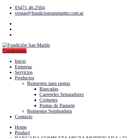
03471 46-2504
ventas@fundicionsanmartin.com.ar
Contáctenos
Inicio
Empresa
Servicios
Productos
Repuestos para rastras
Bancadas
Carreteles Separadores
Cojinetes
Puntas de Paquete
Repuestos Sembradora
Contacto
Home
Product