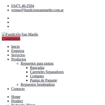
03471 46-2504
ventas@fundicionsanmartin.com.ar
Contáctenos
Inicio
Empresa
Servicios
Productos
Repuestos para rastras
Bancadas
Carreteles Separadores
Cojinetes
Puntas de Paquete
Repuestos Sembradora
Contacto
Home
Product