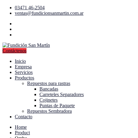
03471 46-2504
ventas@fundicionsanmartin.com.ar
Contáctenos
Inicio
Empresa
Servicios
Productos
Repuestos para rastras
Bancadas
Carreteles Separadores
Cojinetes
Puntas de Paquete
Repuestos Sembradora
Contacto
Home
Product