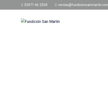
03471 46-2504
ventas@fundicionsanmartin.com
Home
Product
Civemasa
Civemasa