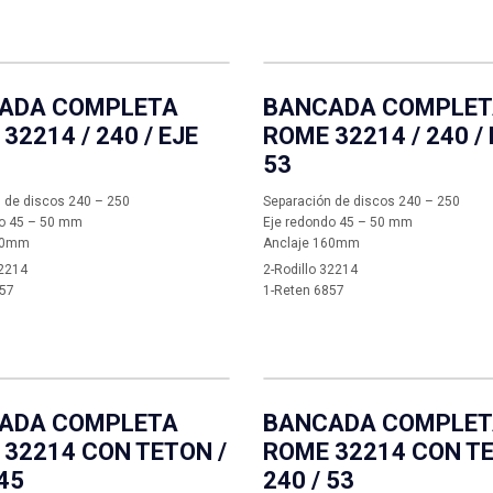
ADA COMPLETA
BANCADA COMPLE
32214 / 240 / EJE
ROME 32214 / 240 / 
53
 de discos 240 – 250
Separación de discos 240 – 250
do 45 – 50 mm
Eje redondo 45 – 50 mm
60mm
Anclaje 160mm
32214
2-Rodillo 32214
857
1-Reten 6857
ADA COMPLETA
BANCADA COMPLE
32214 CON TETON /
ROME 32214 CON TE
 45
240 / 53