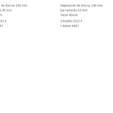
n de discos 240 mm
Separación de discos 240 mm
do 45 mm
Eje redondo 53 mm
mm
Tetón 45mm
32214
2-Rodillo 32214
857
1-Reten 6857