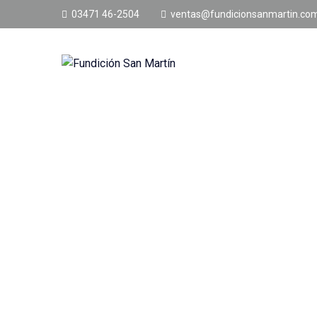
03471 46-2504
ventas@fundicionsanmartin.com
Home
Product
EXTREMO CONCAVO ROME 3221
EXTREMO CONCAVO
TETON