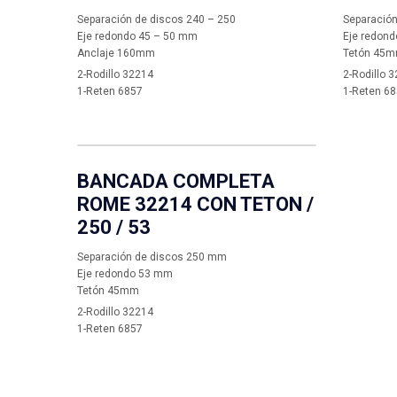
Separación de discos 240 – 250
Separació
Eje redondo 45 – 50 mm
Eje redon
Anclaje 160mm
Tetón 45
2-Rodillo 32214
2-Rodillo 
1-Reten 6857
1-Reten 6
BANCADA COMPLETA
ROME 32214 CON TETON /
250 / 53
Separación de discos 250 mm
Eje redondo 53 mm
Tetón 45mm
2-Rodillo 32214
1-Reten 6857