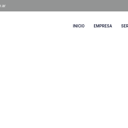
.ar
INICIO
EMPRESA
SER
4 / TETON
 ROME 32214 /